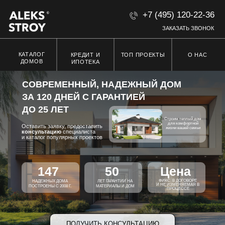
+7 (495) 120-22-36
ЗАКАЗАТЬ ЗВОНОК
КАТАЛОГ
ТОП ПРОЕКТЫ
О НАС
КРЕДИТ И
ДОМОВ
ИПОТЕКА
СОВРЕМЕННЫЙ, НАДЕЖНЫЙ ДОМ
ЗА 120 ДНЕЙ
С ГАРАНТИЕЙ
ДО
25 ЛЕТ
Строим теплый дом
для комфортной
Оставить заявку, предоставить
жизни вашей семьи
консультацию
специалиста
и каталог популярных проектов
147
50
Цена
ФИКС. В ДОГОВОРЕ
НАДЕЖНЫХ ДОМА
ЛЕТ ГАРАНТИИ НА
И НЕ ИЗМЕНЯЕМАЯ В
ПОСТРОЕНЫ С 2008 Г.
МАТЕРИАЛЫ И ДОМ
ПРОЦЕССЕ
ПОЛУЧИТЬ КОНСУЛЬТАЦИЮ