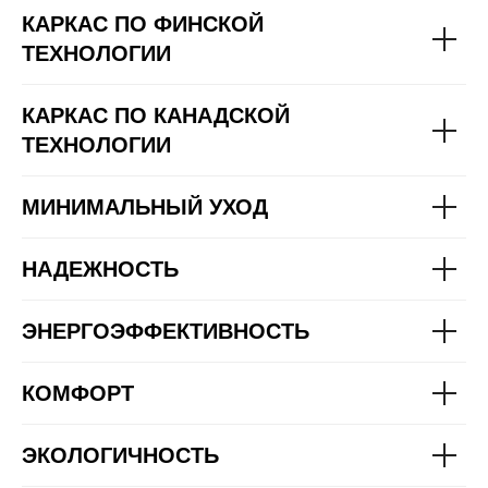
КАРКАС ПО ФИНСКОЙ
ТЕХНОЛОГИИ
КАРКАС ПО КАНАДСКОЙ
ТЕХНОЛОГИИ
МИНИМАЛЬНЫЙ УХОД
НАДЕЖНОСТЬ
ЭНЕРГОЭФФЕКТИВНОСТЬ
КОМФОРТ
Дом в стиле Hi-Tech
2
Дом в стиле "Frapp
146,7м
"Clean Lines"
ЭКОЛОГИЧНОСТЬ